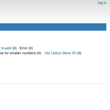
log in
·
Invalid
(0) · Error (0)
eve for smaller numbers (0) ·
16e Lattice Sieve V5
(0)