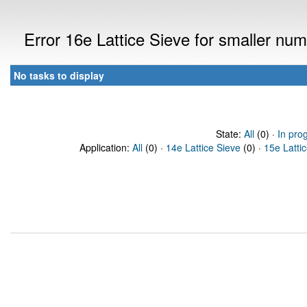
Error 16e Lattice Sieve for smaller n
No tasks to display
State:
All
(0) ·
In pro
Application:
All
(0) ·
14e Lattice Sieve
(0) ·
15e Latti