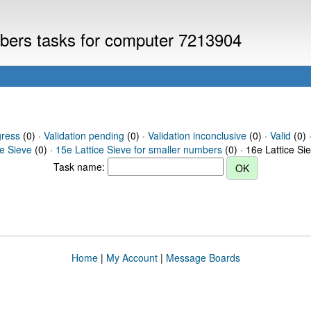
umbers tasks for computer 7213904
gress
(0) ·
Validation pending
(0) ·
Validation inconclusive
(0) ·
Valid
(0) 
ce Sieve
(0) ·
15e Lattice Sieve for smaller numbers
(0) · 16e Lattice Si
Task name:
Home
|
My Account
|
Message Boards