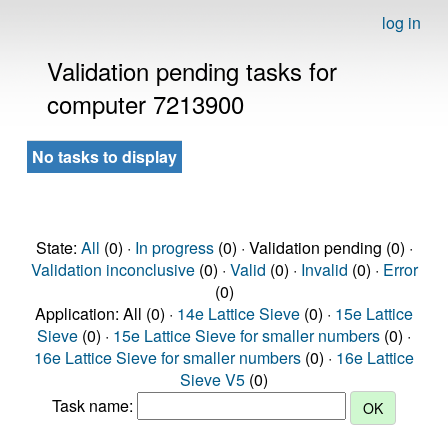
log in
Validation pending tasks for
computer 7213900
No tasks to display
State:
All
(0) ·
In progress
(0) · Validation pending (0) ·
Validation inconclusive
(0) ·
Valid
(0) ·
Invalid
(0) ·
Error
(0)
Application: All (0) ·
14e Lattice Sieve
(0) ·
15e Lattice
Sieve
(0) ·
15e Lattice Sieve for smaller numbers
(0) ·
16e Lattice Sieve for smaller numbers
(0) ·
16e Lattice
Sieve V5
(0)
Task name: