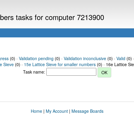
umbers tasks for computer 7213900
gress
(0) ·
Validation pending
(0) ·
Validation inconclusive
(0) ·
Valid
(0) 
ce Sieve
(0) ·
15e Lattice Sieve for smaller numbers
(0) · 16e Lattice Si
Task name:
Home
|
My Account
|
Message Boards