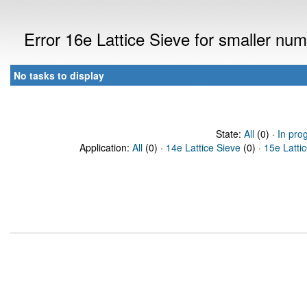
Error 16e Lattice Sieve for smaller n
No tasks to display
State:
All
(0) ·
In pro
Application:
All
(0) ·
14e Lattice Sieve
(0) ·
15e Latti