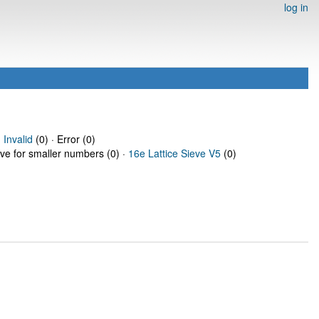
log in
·
Invalid
(0) · Error (0)
eve for smaller numbers (0) ·
16e Lattice Sieve V5
(0)