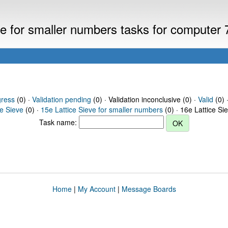
eve for smaller numbers tasks for computer
gress
(0) ·
Validation pending
(0) · Validation inconclusive (0) ·
Valid
(0) 
ce Sieve
(0) ·
15e Lattice Sieve for smaller numbers
(0) · 16e Lattice Si
Task name:
Home
|
My Account
|
Message Boards