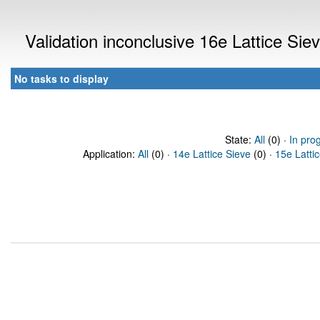
Validation inconclusive 16e Lattice Si
No tasks to display
State:
All
(0) ·
In pro
Application:
All
(0) ·
14e Lattice Sieve
(0) ·
15e Latti