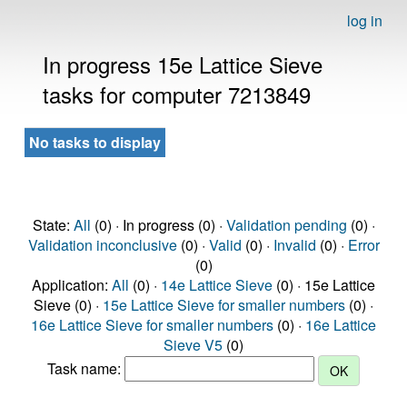
log in
In progress 15e Lattice Sieve
tasks for computer 7213849
No tasks to display
State:
All
(0) · In progress (0) ·
Validation pending
(0) ·
Validation inconclusive
(0) ·
Valid
(0) ·
Invalid
(0) ·
Error
(0)
Application:
All
(0) ·
14e Lattice Sieve
(0) · 15e Lattice
Sieve (0) ·
15e Lattice Sieve for smaller numbers
(0) ·
16e Lattice Sieve for smaller numbers
(0) ·
16e Lattice
Sieve V5
(0)
Task name: