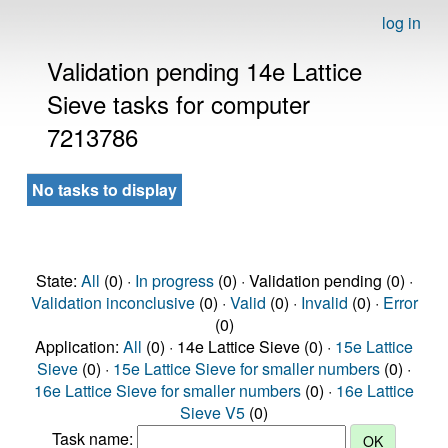
log in
Validation pending 14e Lattice
Sieve tasks for computer
7213786
No tasks to display
State:
All
(0) ·
In progress
(0) · Validation pending (0) ·
Validation inconclusive
(0) ·
Valid
(0) ·
Invalid
(0) ·
Error
(0)
Application:
All
(0) · 14e Lattice Sieve (0) ·
15e Lattice
Sieve
(0) ·
15e Lattice Sieve for smaller numbers
(0) ·
16e Lattice Sieve for smaller numbers
(0) ·
16e Lattice
Sieve V5
(0)
Task name: