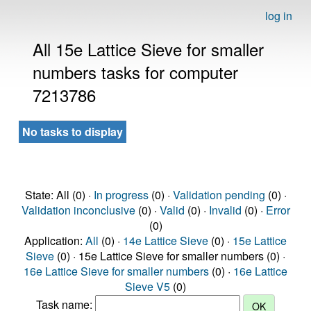
log in
All 15e Lattice Sieve for smaller
numbers tasks for computer
7213786
No tasks to display
State: All (0) ·
In progress
(0) ·
Validation pending
(0) ·
Validation inconclusive
(0) ·
Valid
(0) ·
Invalid
(0) ·
Error
(0)
Application:
All
(0) ·
14e Lattice Sieve
(0) ·
15e Lattice
Sieve
(0) · 15e Lattice Sieve for smaller numbers (0) ·
16e Lattice Sieve for smaller numbers
(0) ·
16e Lattice
Sieve V5
(0)
Task name: