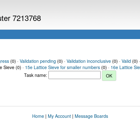
puter 7213768
gress
(0) ·
Validation pending
(0) ·
Validation inconclusive
(0) ·
Valid
(0) 
ce Sieve (0) ·
15e Lattice Sieve for smaller numbers
(0) ·
16e Lattice Si
Task name:
Home
|
My Account
|
Message Boards