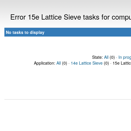
Error 15e Lattice Sieve tasks for com
No tasks to display
State:
All
(0) ·
In pro
Application:
All
(0) ·
14e Lattice Sieve
(0) · 15e Latti