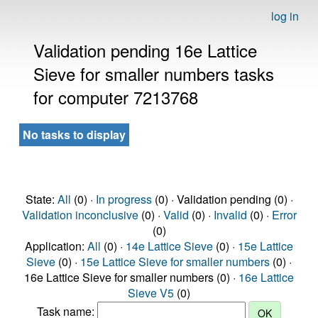
log in
Validation pending 16e Lattice
Sieve for smaller numbers tasks
for computer 7213768
No tasks to display
State:
All
(0) ·
In progress
(0) · Validation pending (0) ·
Validation inconclusive
(0) ·
Valid
(0) ·
Invalid
(0) ·
Error
(0)
Application:
All
(0) ·
14e Lattice Sieve
(0) ·
15e Lattice
Sieve
(0) ·
15e Lattice Sieve for smaller numbers
(0) ·
16e Lattice Sieve for smaller numbers (0) ·
16e Lattice
Sieve V5
(0)
Task name: