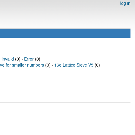
log in
·
Invalid
(0) ·
Error
(0)
eve for smaller numbers
(0) ·
16e Lattice Sieve V5
(0)