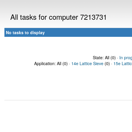
All tasks for computer 7213731
No tasks to display
State: All (0) ·
In pro
Application: All (0) ·
14e Lattice Sieve
(0) ·
15e Latti