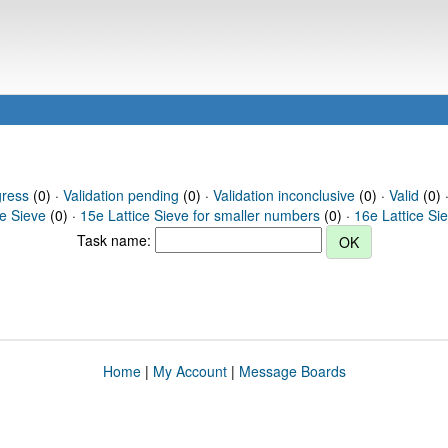
gress
(0) ·
Validation pending
(0) ·
Validation inconclusive
(0) ·
Valid
(0) 
ce Sieve
(0) ·
15e Lattice Sieve for smaller numbers
(0) ·
16e Lattice Si
Task name:
Home
|
My Account
|
Message Boards