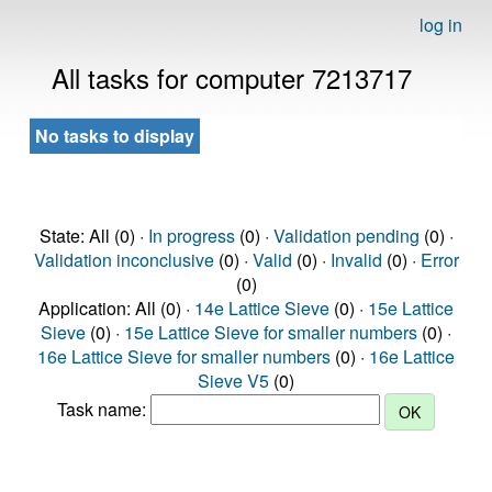
log in
All tasks for computer 7213717
No tasks to display
State: All (0) ·
In progress
(0) ·
Validation pending
(0) ·
Validation inconclusive
(0) ·
Valid
(0) ·
Invalid
(0) ·
Error
(0)
Application: All (0) ·
14e Lattice Sieve
(0) ·
15e Lattice
Sieve
(0) ·
15e Lattice Sieve for smaller numbers
(0) ·
16e Lattice Sieve for smaller numbers
(0) ·
16e Lattice
Sieve V5
(0)
Task name: