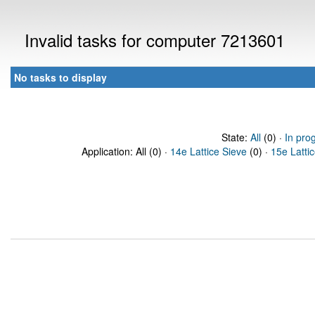
Invalid tasks for computer 7213601
No tasks to display
State:
All
(0) ·
In pro
Application: All (0) ·
14e Lattice Sieve
(0) ·
15e Latti