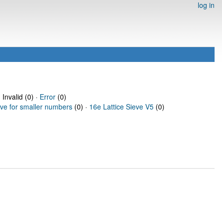
log in
 Invalid (0) ·
Error
(0)
eve for smaller numbers
(0) ·
16e Lattice Sieve V5
(0)