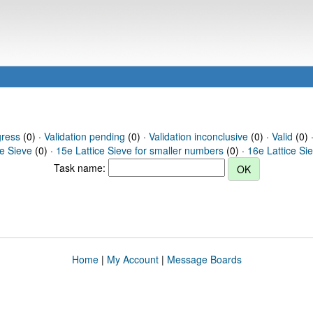
gress
(0) ·
Validation pending
(0) ·
Validation inconclusive
(0) ·
Valid
(0) ·
ce Sieve
(0) ·
15e Lattice Sieve for smaller numbers
(0) ·
16e Lattice Si
Task name:
Home
|
My Account
|
Message Boards