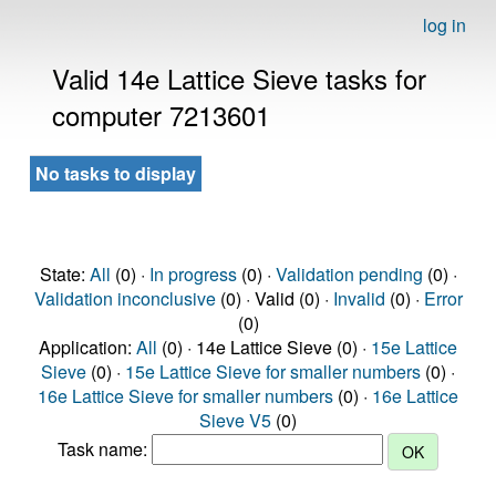
log in
Valid 14e Lattice Sieve tasks for
computer 7213601
No tasks to display
State:
All
(0) ·
In progress
(0) ·
Validation pending
(0) ·
Validation inconclusive
(0) · Valid (0) ·
Invalid
(0) ·
Error
(0)
Application:
All
(0) · 14e Lattice Sieve (0) ·
15e Lattice
Sieve
(0) ·
15e Lattice Sieve for smaller numbers
(0) ·
16e Lattice Sieve for smaller numbers
(0) ·
16e Lattice
Sieve V5
(0)
Task name: