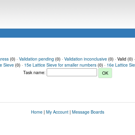
gress
(0) ·
Validation pending
(0) ·
Validation inconclusive
(0) · Valid (0) 
ce Sieve
(0) ·
15e Lattice Sieve for smaller numbers
(0) ·
16e Lattice Si
Task name:
Home
|
My Account
|
Message Boards