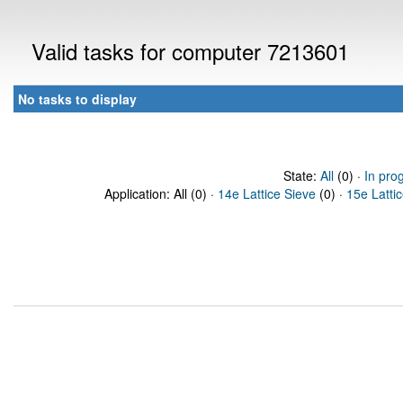
Valid tasks for computer 7213601
No tasks to display
State:
All
(0) ·
In pro
Application: All (0) ·
14e Lattice Sieve
(0) ·
15e Latti