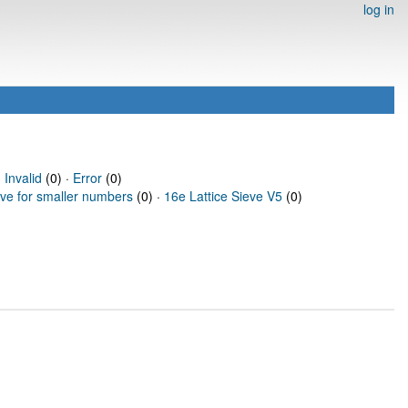
log in
·
Invalid
(0) ·
Error
(0)
eve for smaller numbers
(0) ·
16e Lattice Sieve V5
(0)