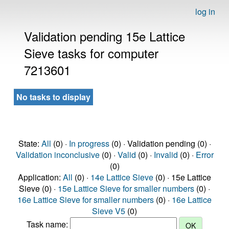
log in
Validation pending 15e Lattice
Sieve tasks for computer
7213601
No tasks to display
State:
All
(0) ·
In progress
(0) · Validation pending (0) ·
Validation inconclusive
(0) ·
Valid
(0) ·
Invalid
(0) ·
Error
(0)
Application:
All
(0) ·
14e Lattice Sieve
(0) · 15e Lattice
Sieve (0) ·
15e Lattice Sieve for smaller numbers
(0) ·
16e Lattice Sieve for smaller numbers
(0) ·
16e Lattice
Sieve V5
(0)
Task name: