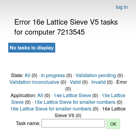
log in
Error 16e Lattice Sieve V5 tasks
for computer 7213545
No tasks to display
State:
All
(0) ·
In progress
(0) ·
Validation pending
(0) ·
Validation inconclusive
(0) ·
Valid
(0) ·
Invalid
(0) · Error
(0)
Application:
All
(0) ·
14e Lattice Sieve
(0) ·
15e Lattice
Sieve
(0) ·
15e Lattice Sieve for smaller numbers
(0) ·
16e Lattice Sieve for smaller numbers
(0) · 16e Lattice
Sieve V5 (0)
Task name: