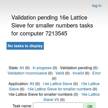
log in
Validation pending 16e Lattice
Sieve for smaller numbers tasks
for computer 7213545
No tasks to display
State:
All
(0) ·
In progress
(0) · Validation pending (0) ·
Validation inconclusive
(0) ·
Valid
(0) ·
Invalid
(0) ·
Error
(0)
Application:
All
(0) ·
14e Lattice Sieve
(0) ·
15e Lattice
Sieve
(0) ·
15e Lattice Sieve for smaller numbers
(0) ·
16e Lattice Sieve for smaller numbers (0) ·
16e Lattice
Sieve V5
(0)
Task name: