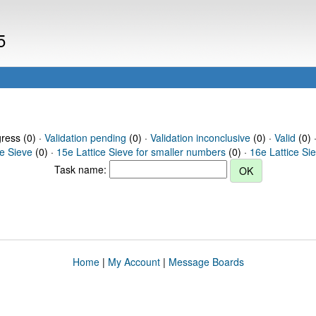
5
gress (0) ·
Validation pending
(0) ·
Validation inconclusive
(0) ·
Valid
(0) 
ce Sieve
(0) ·
15e Lattice Sieve for smaller numbers
(0) ·
16e Lattice Si
Task name:
Home
|
My Account
|
Message Boards