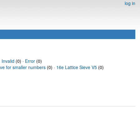
log in
·
Invalid
(0) ·
Error
(0)
eve for smaller numbers
(0) ·
16e Lattice Sieve V5
(0)