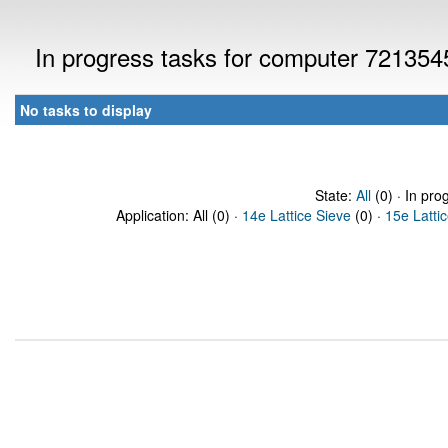
In progress tasks for computer 721354
No tasks to display
State:
All
(0) · In pro
Application: All (0) ·
14e Lattice Sieve
(0) ·
15e Latti