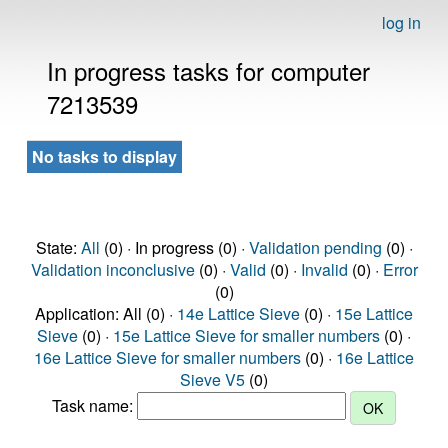
log in
In progress tasks for computer
7213539
No tasks to display
State:
All
(0) · In progress (0) ·
Validation pending
(0) ·
Validation inconclusive
(0) ·
Valid
(0) ·
Invalid
(0) ·
Error
(0)
Application: All (0) ·
14e Lattice Sieve
(0) ·
15e Lattice
Sieve
(0) ·
15e Lattice Sieve for smaller numbers
(0) ·
16e Lattice Sieve for smaller numbers
(0) ·
16e Lattice
Sieve V5
(0)
Task name: