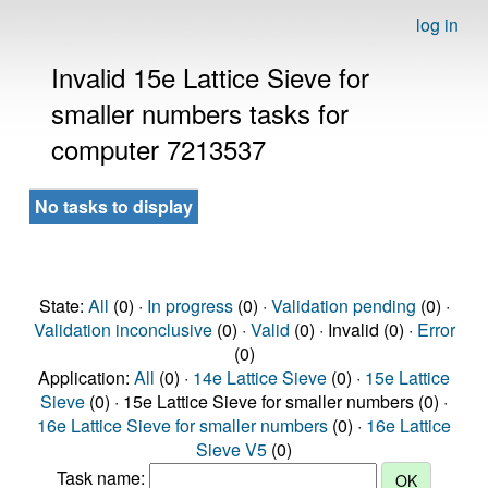
log in
Invalid 15e Lattice Sieve for
smaller numbers tasks for
computer 7213537
No tasks to display
State:
All
(0) ·
In progress
(0) ·
Validation pending
(0) ·
Validation inconclusive
(0) ·
Valid
(0) · Invalid (0) ·
Error
(0)
Application:
All
(0) ·
14e Lattice Sieve
(0) ·
15e Lattice
Sieve
(0) · 15e Lattice Sieve for smaller numbers (0) ·
16e Lattice Sieve for smaller numbers
(0) ·
16e Lattice
Sieve V5
(0)
Task name: