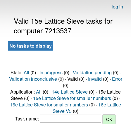
log in
Valid 15e Lattice Sieve tasks for
computer 7213537
No tasks to display
State:
All
(0) ·
In progress
(0) ·
Validation pending
(0) ·
Validation inconclusive
(0) · Valid (0) ·
Invalid
(0) ·
Error
(0)
Application:
All
(0) ·
14e Lattice Sieve
(0) · 15e Lattice
Sieve (0) ·
15e Lattice Sieve for smaller numbers
(0) ·
16e Lattice Sieve for smaller numbers
(0) ·
16e Lattice
Sieve V5
(0)
Task name: