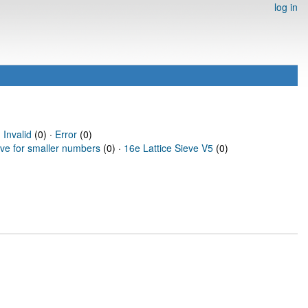
log in
·
Invalid
(0) ·
Error
(0)
eve for smaller numbers
(0) ·
16e Lattice Sieve V5
(0)