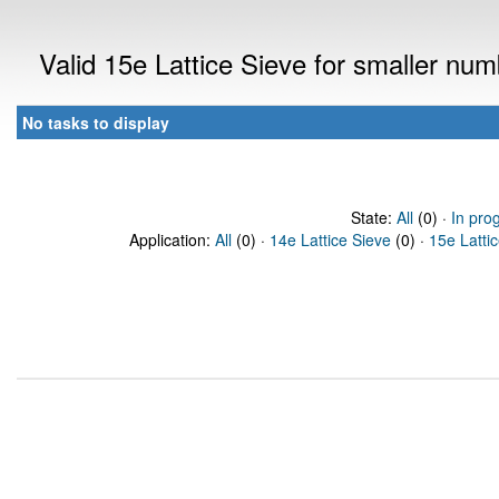
Valid 15e Lattice Sieve for smaller nu
No tasks to display
State:
All
(0) ·
In pro
Application:
All
(0) ·
14e Lattice Sieve
(0) ·
15e Latti