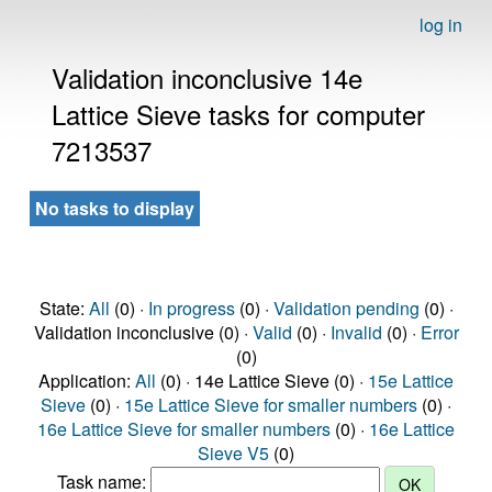
log in
Validation inconclusive 14e
Lattice Sieve tasks for computer
7213537
No tasks to display
State:
All
(0) ·
In progress
(0) ·
Validation pending
(0) ·
Validation inconclusive (0) ·
Valid
(0) ·
Invalid
(0) ·
Error
(0)
Application:
All
(0) · 14e Lattice Sieve (0) ·
15e Lattice
Sieve
(0) ·
15e Lattice Sieve for smaller numbers
(0) ·
16e Lattice Sieve for smaller numbers
(0) ·
16e Lattice
Sieve V5
(0)
Task name: