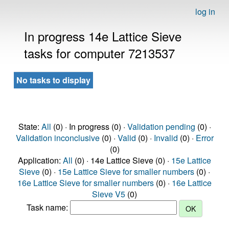
log in
In progress 14e Lattice Sieve
tasks for computer 7213537
No tasks to display
State:
All
(0) · In progress (0) ·
Validation pending
(0) ·
Validation inconclusive
(0) ·
Valid
(0) ·
Invalid
(0) ·
Error
(0)
Application:
All
(0) · 14e Lattice Sieve (0) ·
15e Lattice
Sieve
(0) ·
15e Lattice Sieve for smaller numbers
(0) ·
16e Lattice Sieve for smaller numbers
(0) ·
16e Lattice
Sieve V5
(0)
Task name: