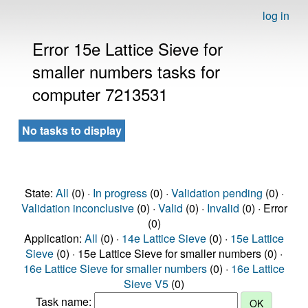
log in
Error 15e Lattice Sieve for
smaller numbers tasks for
computer 7213531
No tasks to display
State:
All
(0) ·
In progress
(0) ·
Validation pending
(0) ·
Validation inconclusive
(0) ·
Valid
(0) ·
Invalid
(0) · Error
(0)
Application:
All
(0) ·
14e Lattice Sieve
(0) ·
15e Lattice
Sieve
(0) · 15e Lattice Sieve for smaller numbers (0) ·
16e Lattice Sieve for smaller numbers
(0) ·
16e Lattice
Sieve V5
(0)
Task name: