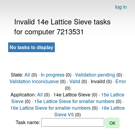
log in
Invalid 14e Lattice Sieve tasks
for computer 7213531
No tasks to display
State:
All
(0) ·
In progress
(0) ·
Validation pending
(0) ·
Validation inconclusive
(0) ·
Valid
(0) · Invalid (0) ·
Error
(0)
Application:
All
(0) · 14e Lattice Sieve (0) ·
15e Lattice
Sieve
(0) ·
15e Lattice Sieve for smaller numbers
(0) ·
16e Lattice Sieve for smaller numbers
(0) ·
16e Lattice
Sieve V5
(0)
Task name: