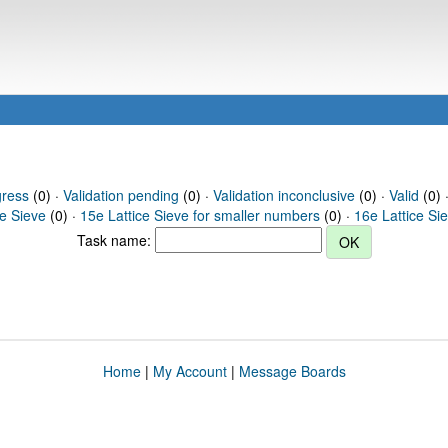
gress
(0) ·
Validation pending
(0) ·
Validation inconclusive
(0) ·
Valid
(0) 
ce Sieve
(0) ·
15e Lattice Sieve for smaller numbers
(0) ·
16e Lattice Si
Task name:
Home
|
My Account
|
Message Boards