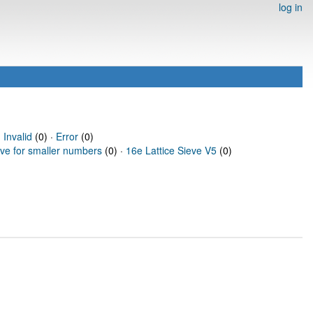
log in
·
Invalid
(0) ·
Error
(0)
eve for smaller numbers
(0) ·
16e Lattice Sieve V5
(0)