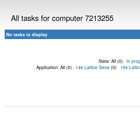
All tasks for computer 7213255
No tasks to display
State: All (0) ·
In pro
Application: All (0) ·
14e Lattice Sieve
(0) ·
15e Latti