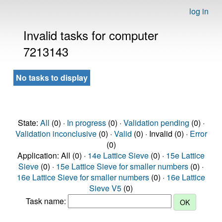
log in
Invalid tasks for computer
7213143
No tasks to display
State:
All
(0) ·
In progress
(0) ·
Validation pending
(0) ·
Validation inconclusive
(0) ·
Valid
(0) · Invalid (0) ·
Error
(0)
Application: All (0) ·
14e Lattice Sieve
(0) ·
15e Lattice
Sieve
(0) ·
15e Lattice Sieve for smaller numbers
(0) ·
16e Lattice Sieve for smaller numbers
(0) ·
16e Lattice
Sieve V5
(0)
Task name: