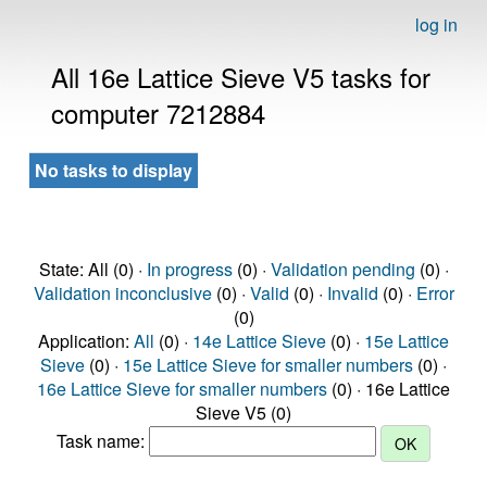
log in
All 16e Lattice Sieve V5 tasks for
computer 7212884
No tasks to display
State: All (0) ·
In progress
(0) ·
Validation pending
(0) ·
Validation inconclusive
(0) ·
Valid
(0) ·
Invalid
(0) ·
Error
(0)
Application:
All
(0) ·
14e Lattice Sieve
(0) ·
15e Lattice
Sieve
(0) ·
15e Lattice Sieve for smaller numbers
(0) ·
16e Lattice Sieve for smaller numbers
(0) · 16e Lattice
Sieve V5 (0)
Task name: