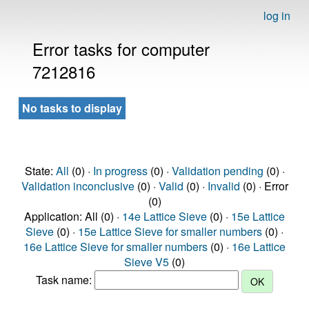
log in
Error tasks for computer
7212816
No tasks to display
State:
All
(0) ·
In progress
(0) ·
Validation pending
(0) ·
Validation inconclusive
(0) ·
Valid
(0) ·
Invalid
(0) · Error
(0)
Application: All (0) ·
14e Lattice Sieve
(0) ·
15e Lattice
Sieve
(0) ·
15e Lattice Sieve for smaller numbers
(0) ·
16e Lattice Sieve for smaller numbers
(0) ·
16e Lattice
Sieve V5
(0)
Task name: