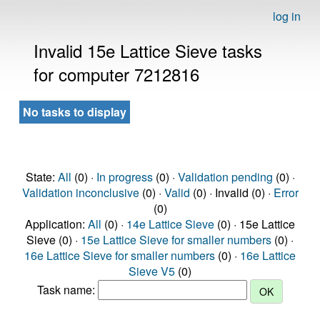
log in
Invalid 15e Lattice Sieve tasks
for computer 7212816
No tasks to display
State:
All
(0) ·
In progress
(0) ·
Validation pending
(0) ·
Validation inconclusive
(0) ·
Valid
(0) · Invalid (0) ·
Error
(0)
Application:
All
(0) ·
14e Lattice Sieve
(0) · 15e Lattice
Sieve (0) ·
15e Lattice Sieve for smaller numbers
(0) ·
16e Lattice Sieve for smaller numbers
(0) ·
16e Lattice
Sieve V5
(0)
Task name: