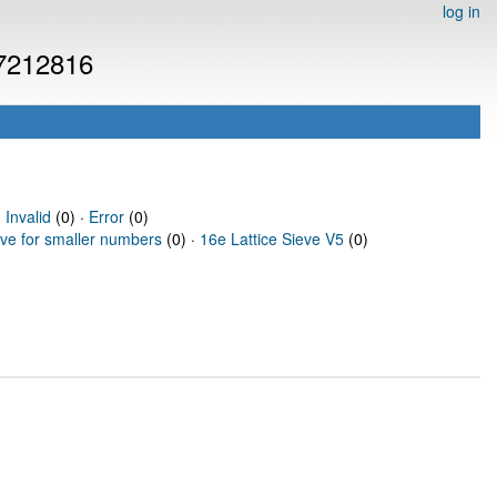
log in
 7212816
·
Invalid
(0) ·
Error
(0)
eve for smaller numbers
(0) ·
16e Lattice Sieve V5
(0)