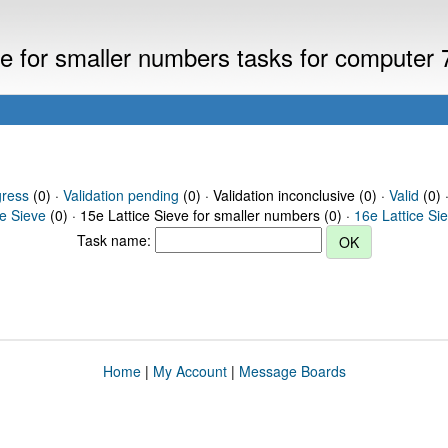
eve for smaller numbers tasks for computer
gress
(0) ·
Validation pending
(0) · Validation inconclusive (0) ·
Valid
(0) 
ce Sieve
(0) · 15e Lattice Sieve for smaller numbers (0) ·
16e Lattice Si
Task name:
Home
|
My Account
|
Message Boards