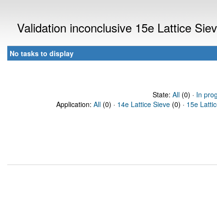
Validation inconclusive 15e Lattice Si
No tasks to display
State:
All
(0) ·
In pro
Application:
All
(0) ·
14e Lattice Sieve
(0) ·
15e Latti