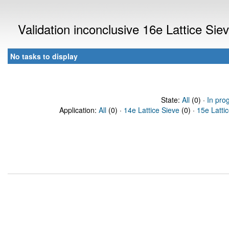
Validation inconclusive 16e Lattice Si
No tasks to display
State:
All
(0) ·
In pro
Application:
All
(0) ·
14e Lattice Sieve
(0) ·
15e Latti