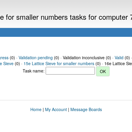
eve for smaller numbers tasks for computer
gress
(0) ·
Validation pending
(0) · Validation inconclusive (0) ·
Valid
(0) 
ce Sieve
(0) ·
15e Lattice Sieve for smaller numbers
(0) · 16e Lattice Si
Task name:
Home
|
My Account
|
Message Boards