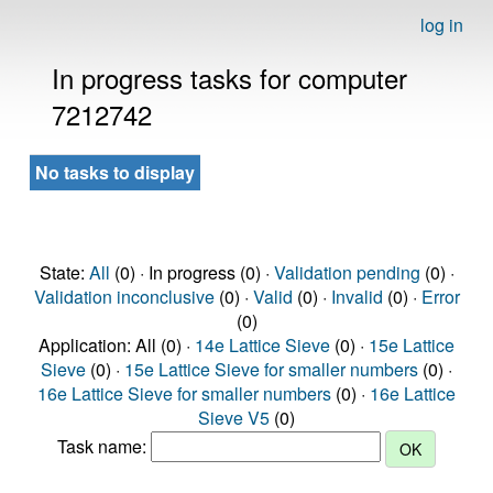
log in
In progress tasks for computer
7212742
No tasks to display
State:
All
(0) · In progress (0) ·
Validation pending
(0) ·
Validation inconclusive
(0) ·
Valid
(0) ·
Invalid
(0) ·
Error
(0)
Application: All (0) ·
14e Lattice Sieve
(0) ·
15e Lattice
Sieve
(0) ·
15e Lattice Sieve for smaller numbers
(0) ·
16e Lattice Sieve for smaller numbers
(0) ·
16e Lattice
Sieve V5
(0)
Task name: