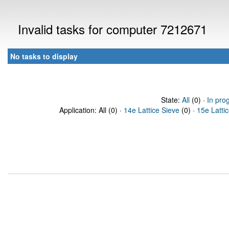
Invalid tasks for computer 7212671
No tasks to display
State:
All
(0) ·
In pro
Application: All (0) ·
14e Lattice Sieve
(0) ·
15e Latti