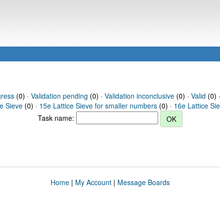
gress
(0) ·
Validation pending
(0) ·
Validation inconclusive
(0) ·
Valid
(0) ·
ce Sieve
(0) ·
15e Lattice Sieve for smaller numbers
(0) ·
16e Lattice Si
Task name:
Home
|
My Account
|
Message Boards