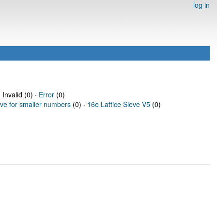
log in
 Invalid (0) ·
Error
(0)
eve for smaller numbers
(0) ·
16e Lattice Sieve V5
(0)