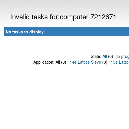
Invalid tasks for computer 7212671
No tasks to display
State:
All
(0) ·
In pro
Application: All (0) ·
14e Lattice Sieve
(0) ·
15e Latti