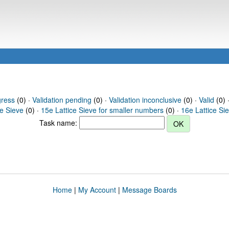
gress
(0) ·
Validation pending
(0) ·
Validation inconclusive
(0) ·
Valid
(0) ·
ce Sieve
(0) ·
15e Lattice Sieve for smaller numbers
(0) ·
16e Lattice Si
Task name:
Home
|
My Account
|
Message Boards