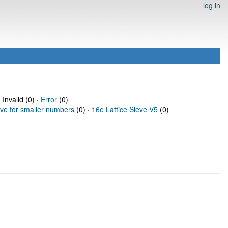
log in
 Invalid (0) ·
Error
(0)
eve for smaller numbers
(0) ·
16e Lattice Sieve V5
(0)