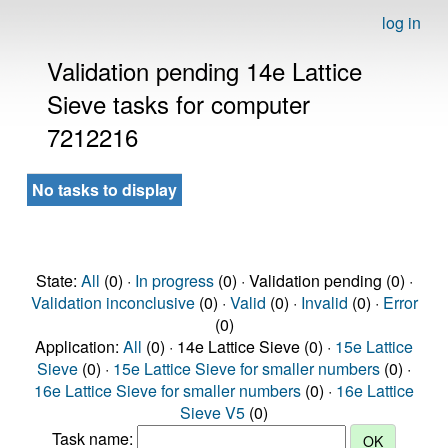
log in
Validation pending 14e Lattice
Sieve tasks for computer
7212216
No tasks to display
State:
All
(0) ·
In progress
(0) · Validation pending (0) ·
Validation inconclusive
(0) ·
Valid
(0) ·
Invalid
(0) ·
Error
(0)
Application:
All
(0) · 14e Lattice Sieve (0) ·
15e Lattice
Sieve
(0) ·
15e Lattice Sieve for smaller numbers
(0) ·
16e Lattice Sieve for smaller numbers
(0) ·
16e Lattice
Sieve V5
(0)
Task name: