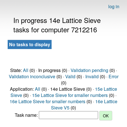
log in
In progress 14e Lattice Sieve
tasks for computer 7212216
No tasks to display
State:
All
(0) · In progress (0) ·
Validation pending
(0) ·
Validation inconclusive
(0) ·
Valid
(0) ·
Invalid
(0) ·
Error
(0)
Application:
All
(0) · 14e Lattice Sieve (0) ·
15e Lattice
Sieve
(0) ·
15e Lattice Sieve for smaller numbers
(0) ·
16e Lattice Sieve for smaller numbers
(0) ·
16e Lattice
Sieve V5
(0)
Task name: