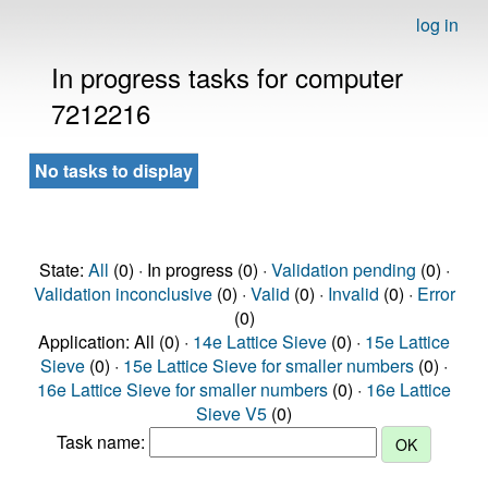
log in
In progress tasks for computer
7212216
No tasks to display
State:
All
(0) · In progress (0) ·
Validation pending
(0) ·
Validation inconclusive
(0) ·
Valid
(0) ·
Invalid
(0) ·
Error
(0)
Application: All (0) ·
14e Lattice Sieve
(0) ·
15e Lattice
Sieve
(0) ·
15e Lattice Sieve for smaller numbers
(0) ·
16e Lattice Sieve for smaller numbers
(0) ·
16e Lattice
Sieve V5
(0)
Task name: