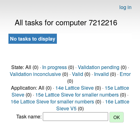
log in
All tasks for computer 7212216
No tasks to display
State: All (0) ·
In progress
(0) ·
Validation pending
(0) ·
Validation inconclusive
(0) ·
Valid
(0) ·
Invalid
(0) ·
Error
(0)
Application: All (0) ·
14e Lattice Sieve
(0) ·
15e Lattice
Sieve
(0) ·
15e Lattice Sieve for smaller numbers
(0) ·
16e Lattice Sieve for smaller numbers
(0) ·
16e Lattice
Sieve V5
(0)
Task name: