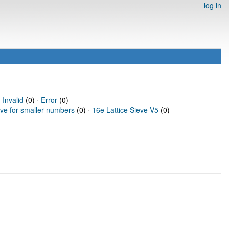
log in
·
Invalid
(0) ·
Error
(0)
eve for smaller numbers
(0) ·
16e Lattice Sieve V5
(0)