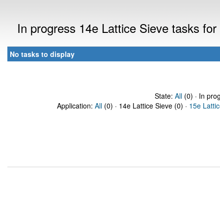
In progress 14e Lattice Sieve tasks f
No tasks to display
State:
All
(0) · In pro
Application:
All
(0) · 14e Lattice Sieve (0) ·
15e Latti