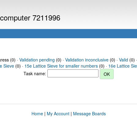
or computer 7211996
gress (0) ·
Validation pending
(0) ·
Validation inconclusive
(0) ·
Valid
(0) 
ce Sieve
(0) ·
15e Lattice Sieve for smaller numbers
(0) ·
16e Lattice Si
Task name:
Home
|
My Account
|
Message Boards