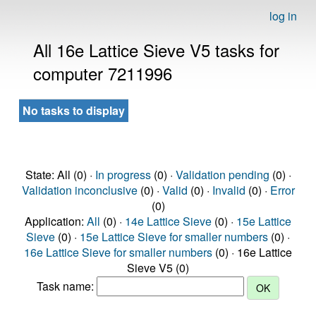
log in
All 16e Lattice Sieve V5 tasks for
computer 7211996
No tasks to display
State: All (0) ·
In progress
(0) ·
Validation pending
(0) ·
Validation inconclusive
(0) ·
Valid
(0) ·
Invalid
(0) ·
Error
(0)
Application:
All
(0) ·
14e Lattice Sieve
(0) ·
15e Lattice
Sieve
(0) ·
15e Lattice Sieve for smaller numbers
(0) ·
16e Lattice Sieve for smaller numbers
(0) · 16e Lattice
Sieve V5 (0)
Task name: