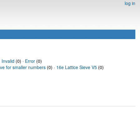
log in
·
Invalid
(0) ·
Error
(0)
eve for smaller numbers
(0) ·
16e Lattice Sieve V5
(0)