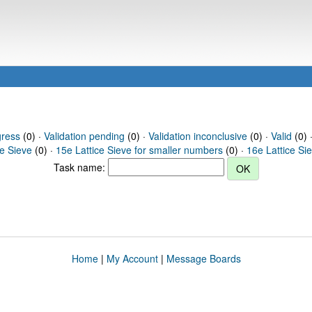
gress
(0) ·
Validation pending
(0) ·
Validation inconclusive
(0) ·
Valid
(0) 
ce Sieve
(0) ·
15e Lattice Sieve for smaller numbers
(0) ·
16e Lattice Si
Task name:
Home
|
My Account
|
Message Boards