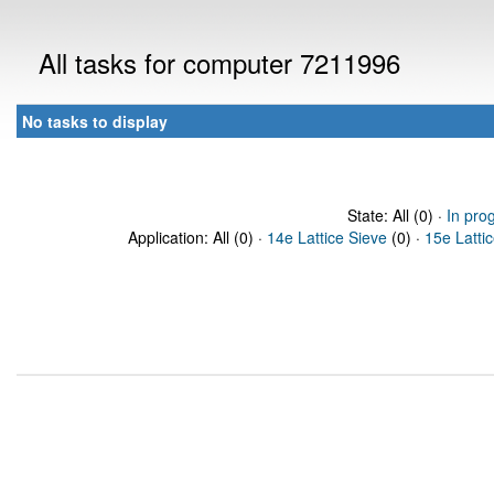
All tasks for computer 7211996
No tasks to display
State: All (0) ·
In pro
Application: All (0) ·
14e Lattice Sieve
(0) ·
15e Latti