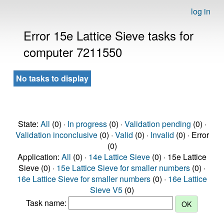
log in
Error 15e Lattice Sieve tasks for
computer 7211550
No tasks to display
State:
All
(0) ·
In progress
(0) ·
Validation pending
(0) ·
Validation inconclusive
(0) ·
Valid
(0) ·
Invalid
(0) · Error
(0)
Application:
All
(0) ·
14e Lattice Sieve
(0) · 15e Lattice
Sieve (0) ·
15e Lattice Sieve for smaller numbers
(0) ·
16e Lattice Sieve for smaller numbers
(0) ·
16e Lattice
Sieve V5
(0)
Task name: