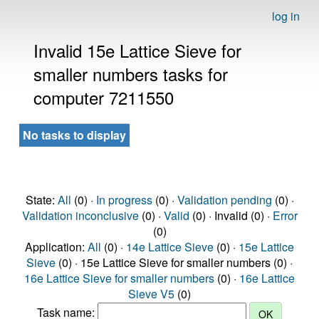
log in
Invalid 15e Lattice Sieve for
smaller numbers tasks for
computer 7211550
No tasks to display
State:
All
(0) ·
In progress
(0) ·
Validation pending
(0) ·
Validation inconclusive
(0) ·
Valid
(0) · Invalid (0) ·
Error
(0)
Application:
All
(0) ·
14e Lattice Sieve
(0) ·
15e Lattice
Sieve
(0) · 15e Lattice Sieve for smaller numbers (0) ·
16e Lattice Sieve for smaller numbers
(0) ·
16e Lattice
Sieve V5
(0)
Task name: