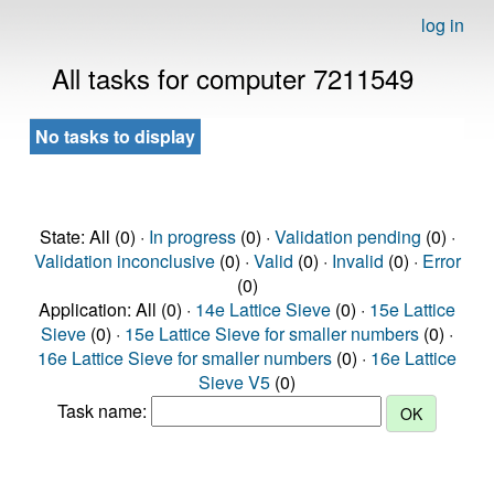
log in
All tasks for computer 7211549
No tasks to display
State: All (0) ·
In progress
(0) ·
Validation pending
(0) ·
Validation inconclusive
(0) ·
Valid
(0) ·
Invalid
(0) ·
Error
(0)
Application: All (0) ·
14e Lattice Sieve
(0) ·
15e Lattice
Sieve
(0) ·
15e Lattice Sieve for smaller numbers
(0) ·
16e Lattice Sieve for smaller numbers
(0) ·
16e Lattice
Sieve V5
(0)
Task name: