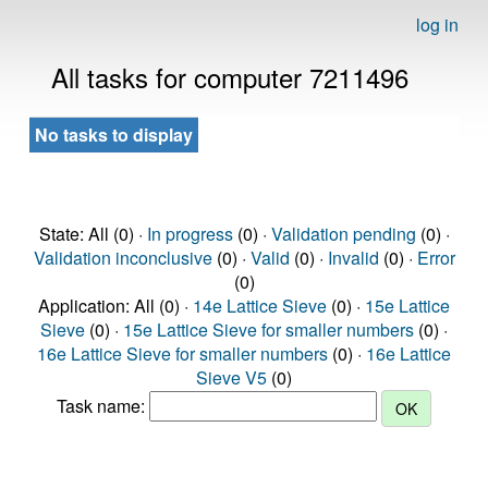
log in
All tasks for computer 7211496
No tasks to display
State: All (0) ·
In progress
(0) ·
Validation pending
(0) ·
Validation inconclusive
(0) ·
Valid
(0) ·
Invalid
(0) ·
Error
(0)
Application: All (0) ·
14e Lattice Sieve
(0) ·
15e Lattice
Sieve
(0) ·
15e Lattice Sieve for smaller numbers
(0) ·
16e Lattice Sieve for smaller numbers
(0) ·
16e Lattice
Sieve V5
(0)
Task name: