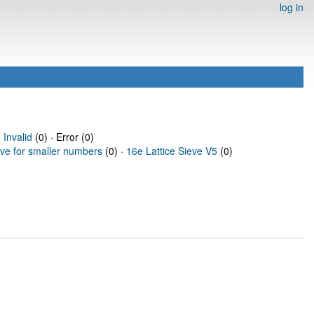
log in
·
Invalid
(0) · Error (0)
eve for smaller numbers
(0) ·
16e Lattice Sieve V5
(0)