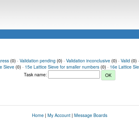
gress
(0) ·
Validation pending
(0) ·
Validation inconclusive
(0) ·
Valid
(0) 
ce Sieve
(0) ·
15e Lattice Sieve for smaller numbers
(0) ·
16e Lattice Si
Task name:
Home
|
My Account
|
Message Boards