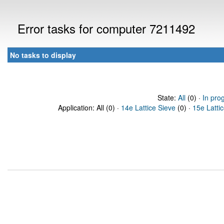
Error tasks for computer 7211492
No tasks to display
State:
All
(0) ·
In pro
Application: All (0) ·
14e Lattice Sieve
(0) ·
15e Latti