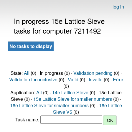
log in
In progress 15e Lattice Sieve
tasks for computer 7211492
No tasks to display
State:
All
(0) · In progress (0) ·
Validation pending
(0) ·
Validation inconclusive
(0) ·
Valid
(0) ·
Invalid
(0) ·
Error
(0)
Application:
All
(0) ·
14e Lattice Sieve
(0) · 15e Lattice
Sieve (0) ·
15e Lattice Sieve for smaller numbers
(0) ·
16e Lattice Sieve for smaller numbers
(0) ·
16e Lattice
Sieve V5
(0)
Task name: