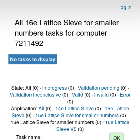
log in
All 16e Lattice Sieve for smaller
numbers tasks for computer
7211492
No tasks to display
State: All (0) ·
In progress
(0) ·
Validation pending
(0) ·
Validation inconclusive
(0) ·
Valid
(0) ·
Invalid
(0) ·
Error
(0)
Application:
All
(0) ·
14e Lattice Sieve
(0) ·
15e Lattice
Sieve
(0) ·
15e Lattice Sieve for smaller numbers
(0) ·
16e Lattice Sieve for smaller numbers (0) ·
16e Lattice
Sieve V5
(0)
Task name: